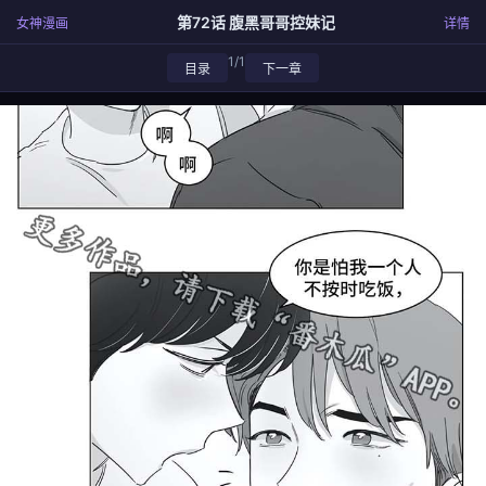
第72话 腹黑哥哥控妹记
女神漫画
详情
1/1
目录
下一章