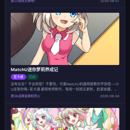
第23话改天换地！
2026-08-07
MatchU迷你萝莉养成记
茗卡通
完结
没有女友？不会穿搭？不要怕，可爱MatchU机器萌娘教你学穿搭~~小
U这等你哦~茗卡通.暴雨老师新作，每周一到周五更新，赶紧收藏，超
级好看！
第36话黄鼠狼和荧火
2026-08-04