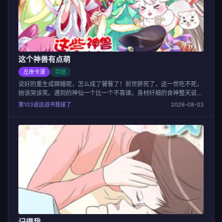
这个神兽有点萌
左岸卡漫
完结
说好的重生成嫦娥呢，怎么成了饕餮了！前世胖死了，这一世吃不死，
她该哭该笑。遇到的神仙一个比一个不靠谱。身材纤细的食神整天说吃
不胖。红色战袍的二郎神很骚包。月老MM是个腐女。能送我一个靠谱
第103话这战书我接了
2026-08-03
的神仙么。
记得我