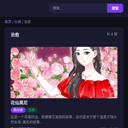
女神漫画
搜索
首页
/
分类
/ 治愈
治愈
共 4 部
花仙莫尼
酷动像
连载
这是一个花香四溢，即健康又美丽的故事，这也是关于那个温柔又强大
的女孩-莫尼的故事...