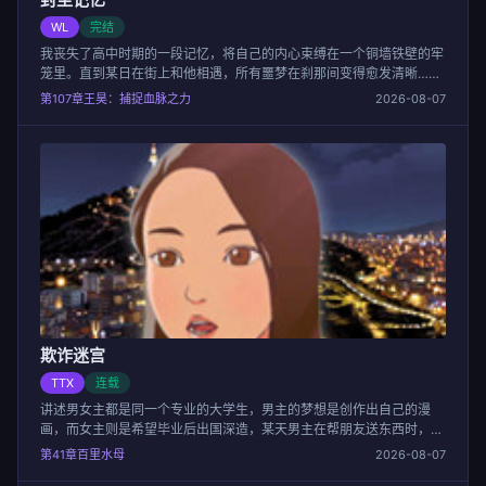
WL
完结
我丧失了高中时期的一段记忆，将自己的内心束缚在一个铜墙铁壁的牢
笼里。直到某日在街上和他相遇，所有噩梦在刹那间变得愈发清晰……
第107章王昊：捕捉血脉之力
2026-08-07
欺诈迷宫
TTX
连载
讲述男女主都是同一个专业的大学生，男主的梦想是创作出自己的漫
画，而女主则是希望毕业后出国深造，某天男主在帮朋友送东西时，意
外发现女主竟然在夜总会...
第41章百里水母
2026-08-07