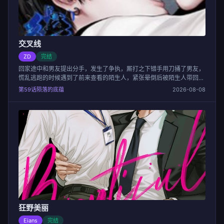
交叉线
ZD
完结
回家途中和男友提出分手，发生了争执，厮打之下错手用刀捅了男友，
慌乱逃跑的时候遇到了前来查看的陌生人，紧张晕倒后被陌生人带回了
家，但是这个陌生人似乎隐瞒着什么秘密，而大雪天倒在血泊中的男友
第59话陨落的底蕴
2026-08-08
也不知去向...
狂野美丽
Eians
完结