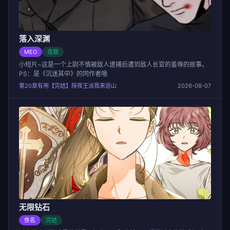
落入深渊
MEO
连载
小短片~这是一个上尉不慎被敌人逮捕后遭到敌人长官的羞辱的故事。
PS：是《沉迷其中》的同作者哦
第20章有用【完结】除夜王派我来巡山
2026-08-07
无限钻石
佚名
完结