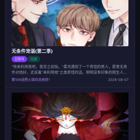
无条件宠溺(第二季)
신유리
完结
“快来利用我吧，我甘之如饴。”柔月遇到了一个奇怪的男人，愿意无条
件对他好，还说着“来利用他”之类奇怪的话。明明没有印象的陌生人，
为什么突然这么深情？他过去的人生里只有背叛、欺骗、控制与逃避，
第109话把火烧向总统府！
2026-08-07
明明这次也不该这么轻易相信的，但是他忍不住贪恋上这一点温柔。就
像他为了可怜的梦想苟全一样，哪怕有一点希望，也放不开手……