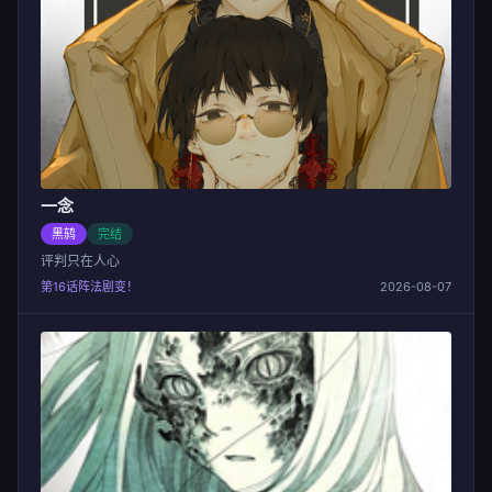
活。
一念
黑鸫
完结
评判只在人心
第16话阵法剧变！
2026-08-07