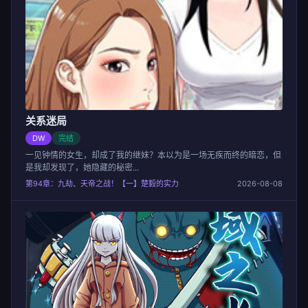
关系迷局
DW
完结
一见钟情的女生，却成了我的继妹？本以为是一场无疾而终的暗恋，但
是我却发现了，她隐藏的秘密...
第94章：九劫、天帝之战！【一】楚毅的实力
2026-08-08