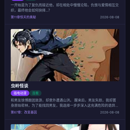
一开始是为了复仇而接近他，却在相处中慢慢沦陷，仇恨与爱情相互交
织，最终他会如何抉择...？
第11章惊天的奥秘
2026-08-08
虫岭怪谈
插电动漫
连载
和男友徐博跟团旅游，却意外遭遇山洪。 醒来后，男友失踪，我却置
身原始密林，为了能找回男友，我选择一步步深入这充满危险的诡异森
林
第67章：改变基因
2026-08-08