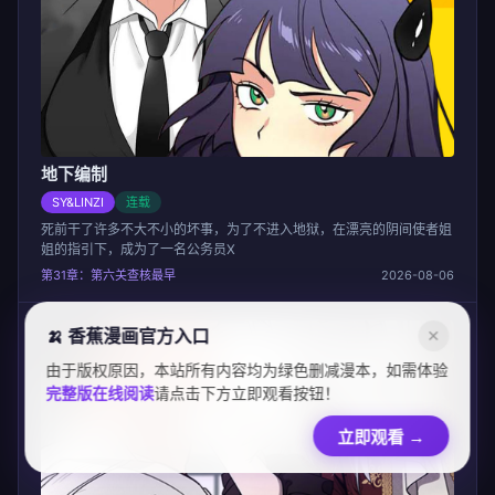
地下编制
SY&LINZI
连载
死前干了许多不大不小的坏事，为了不进入地狱，在漂亮的阴间使者姐
姐的指引下，成为了一名公务员X
第31章：第六关查核最早
2026-08-06
🍌 香蕉漫画官方入口
✕
由于版权原因，本站所有内容均为绿色删减漫本，如需体验
完整版在线阅读
请点击下方立即观看按钮！
立即观看
→