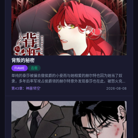
背叛的秘密
FIAME
连载
单纯的泰莎被骗去做侯爵的小妾而与她相爱的赫尔特也因为她当了奴
隶，多年后率军攻占侯爵领的赫尔特意外发现泰莎也在此，被怒火充斥
的赫尔特决定要报复回来...
第43章：神器‘转空’
2026-08-08