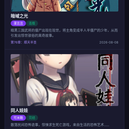
暗域之光
漫丑丑
连载
暗黑三国武将的僵尸出现在现世，将主角变成半人半僵尸的少年，从而
引发出惊世骇俗的离奇故事。
第76章：顺天半圣
2026-08-08
同人娃娃
可米酷
完结
散落民间恐怖诡事，惊悚求生死亡游戏，来自生活的恐怖艺术......