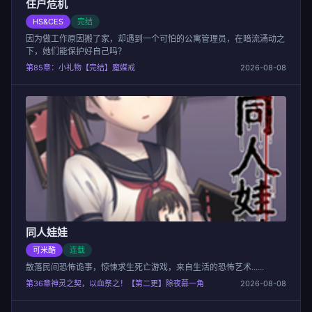
住户危机
HS&CES
完结
因为做工作原因搬了家，却遇到一个可怕的公寓管理员，在暗流涌动之
下，她们能保护好自己吗？
第85章：小礼物【完结】魔媒戒
2026-08-08
同人娃娃
可米酷
连载
散落民间恐怖诡事，惊悚求生死亡游戏，来自生活的恐怖艺术......
第36章神灵之契，以血祭之！【第二更】除夜幕一角
2026-08-08