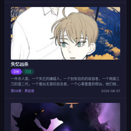
失忆凶杀
DW
完结
一件杀人案，一个失忆的嫌疑人，一个别有目的的收容者，一个两面三
刀的富二代，一个看似无辜的目击者，一个心事重重的帮凶，他们相互
遮掩又相互牵连，到底事实的真相是什么样的？记住，一场雪崩中，没
第58章：黑岩兽
2026-08-07
有一片雪花是无辜的……！