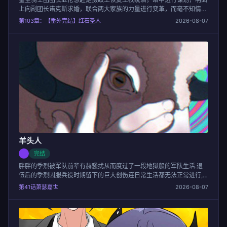
上向副团长诺克斯求婚，联合两大家族的力量进行变革，而毫不知情的
诺克斯就这样被卷进权利漩涡中。
第103章：【番外完结】红石圣人
2026-08-07
羊头人
完结
胖胖的季烈被军队前辈有赫骚扰从而度过了一段地狱般的军队生活.退
伍后的季烈因服兵役时期留下的巨大创伤连日常生活都无法正常进行,
在网上招聘新员工的广告上看到了一张熟悉的面孔.这个人正是毁了自
第41话萧瑟嘉世
2026-08-07
己生活的有赫看到他幸福生活的样子季烈下定决定要报仇.那天之后季
烈便开始了一系列绑架他的计划…