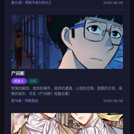
第35章：明知不成为而为之
2026-08-08
尸间断
纸皮人
连载
惊悚的解剖、诡异的事件、离奇的遭遇、心惊的恋情、胆颤的日常、骨
寒的城市、尽在《尸间断》短篇合集！
第78章：持枪挑战
2026-08-08