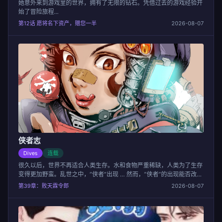
她意外来到游戏里的世界，拥有了无限的钻石。凭借过去的游戏经验开
始了冒险旅程...
第12话 愿将名下资产，赠您一半
2026-08-07
侠者志
Dives
连载
很久以后，世界不再适合人类生存。水和食物严重稀缺，人类为了生存
变得更加野蛮。乱世之中，”侠者“出现 … 然而，”侠者“的出现能否改变
这个乱世呢？
第39章：败天霖令郎
2026-08-07