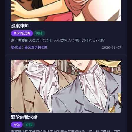
诡案律师
可米酷漫画
完结
毒舌傲娇的大律师与烈焰红唇的委托人会擦出怎样的火花呢？
第40章：秦家魔头初长成
2026-08-07
亚伦向我求婚
AKa
连载
皇室骑士团团长亚伦想赶走摄政王恢复王权统治，暗中进行谋划，明面