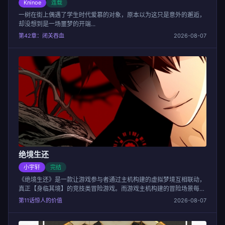
Kninoe
连载
一树在街上偶遇了学生时代爱慕的对象，原本以为这只是意外的邂逅，
却没想到是一场噩梦的开端...
第42章：闭关吞血
2026-08-07
绝境生还
小宇轩
完结
《绝境生还》是一款让游戏参与者通过主机构建的虚拟梦境互相联动，
真正【身临其境】的竞技类冒险游戏。而游戏主机构建的冒险场景每次
都大不相同，有如“恶灵古堡”一般的恐怖故事，也有对抗上古猛兽的进
第11话惊人的价值
2026-08-07
阶版荒野求生，还有类似“生化危机”一样的末世场景。在游戏中，叛逆
不羁、酷爱吐槽的女主机缘巧合之下邂逅了神秘的失忆男主，并开启了
和这个游戏里是帅气小哥哥，现实里是失忆小正太的同居和游戏冒险生