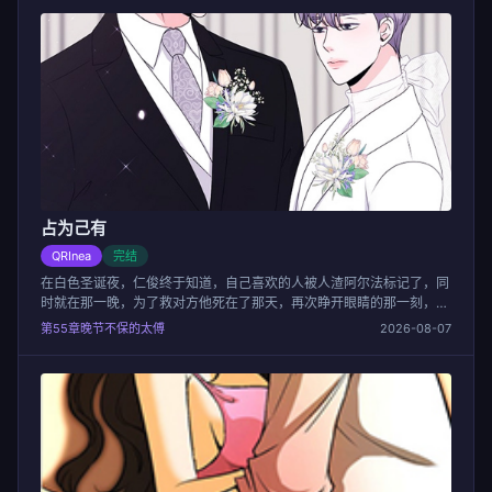
占为己有
QRInea
完结
在白色圣诞夜，仁俊终于知道，自己喜欢的人被人渣阿尔法标记了，同
时就在那一晚，为了救对方他死在了那天，再次睁开眼睛的那一刻，他
成为了标记了对方的那个阿尔法....
第55章晚节不保的太傅
2026-08-07