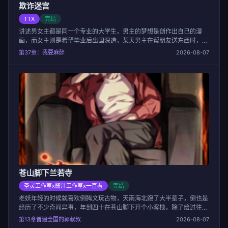
欺诈迷宫
TTX
完结
讲述男女主都是同一个专业的大学生，男主的梦想是创作出自己的漫
画，而女主则是希望毕业后出国深造，某天男主在帮朋友送东西时，意
外发现女主竟然在夜总会...
第37章：我要麻醉
2026-08-07
苍山脚下兰若寺
圣灵工作室x酱汁工作室x一直看
完结
老妖年轻的时候就喜欢倒腾文玩古物，天南海北跑了大半辈子，倒也是
经历了不少奇闻异事，年到四十在苍山脚下开个小客栈，除了给过往旅
客歇歇脚，还“买故事”。
第13章普遍全国的郭叔叔
2026-08-07