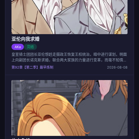
亚伦向我求婚
AKa
完结
皇室骑士团团长亚伦想赶走摄政王恢复王权统治，暗中进行谋划，明面
上向副团长诺克斯求婚，联合两大家族的力量进行变革，而毫不知情的
诺克斯就这样被卷进权利漩涡中。
第92章【第二季】最早炼制
2026-08-08