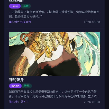
Eians
连载
一开始是为了复仇而接近他，却在相处中慢慢沦陷，仇恨与爱情相互交
织，最终他会如何抉择...？
第60章：镇杀掌雷
2026-08-08
神的替身
moale
连载
嫭傍国的王掌握权力后觉得无聊向往自由，让侍卫找了一个自己的替
身，非常自恋的王见到与自己相貌十分相似的存在顿时对他产生了浓厚
的兴趣。
第55章：梁天王
2026-08-08