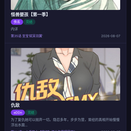
怪兽婴孩【第一季】
佚名
完结
内详
第35话 至宝‘弑吴羽翼’
2026-08-07
仇敌
eDDn
完结
为了复仇她可以抛弃一切。隐忍多年，步步为营，曾经的真相开始慢慢
浮出水面...