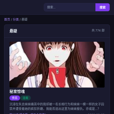
女神漫画
搜索
首页
/
分类
/ 悬疑
悬疑
共 774 部
秘室惊魂
佚名
连载
沉浸在失去妹妹痛苦中的我却被一名长相行为和妹妹一模一样的女子囚
禁并遭受着她的疯狂折磨，我能否逃出这里为妹妹报仇，亦或是…？