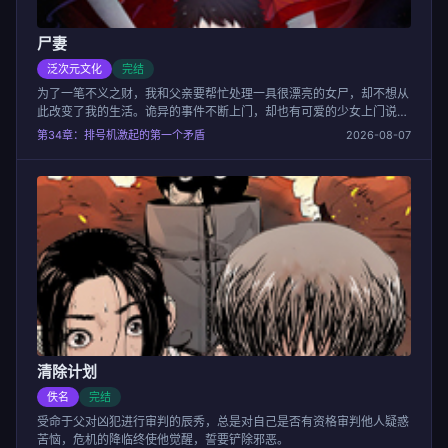
尸妻
泛次元文化
完结
为了一笔不义之财，我和父亲要帮忙处理一具很漂亮的女尸，却不想从
此改变了我的生活。诡异的事件不断上门，却也有可爱的少女上门说是
我的未婚妻。之前离奇消失的女尸却也突然出现。什么？！你也是我的
第34章：排号机激起的第一个矛盾
2026-08-07
未婚妻？这个世界究竟是怎么了……
清除计划
佚名
完结
受命于父对凶犯进行审判的辰秀，总是对自己是否有资格审判他人疑惑
苦恼，危机的降临终使他觉醒，誓要铲除邪恶。