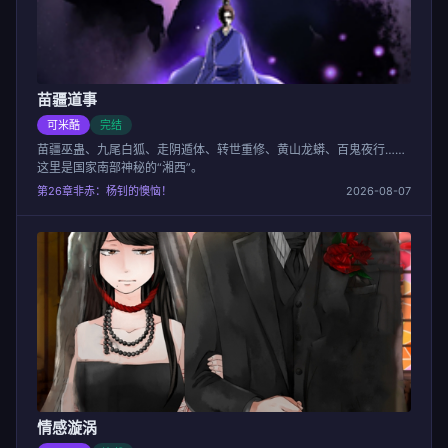
苗疆道事
可米酷
完结
苗疆巫蛊、九尾白狐、走阴遁体、转世重修、黄山龙蟒、百鬼夜行……
这里是国家南部神秘的“湘西”。
第26章非赤：杨钊的懊恼！
2026-08-07
情感漩涡