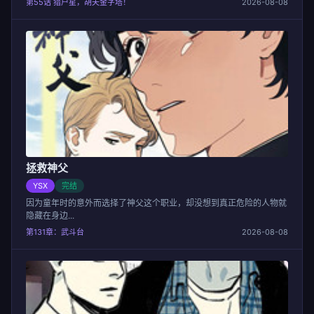
第55话 猎户星，胡夫金字塔！
2026-08-08
拯救神父
YSX
完结
因为童年时的意外而选择了神父这个职业，却没想到真正危险的人物就
隐藏在身边...
第131章：武斗台
2026-08-08