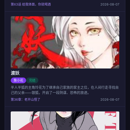
第63话 给我体面，你就喝酒
2026-08-07
渡妖
詹小花
完结
半人半狐的主角玲花为了继承自己家族的家主之位，在人间行走寻找自
己的父亲——银狐，开启了一段阴谋、恐怖的旅途。
第36章：老开山怪了
2026-08-07