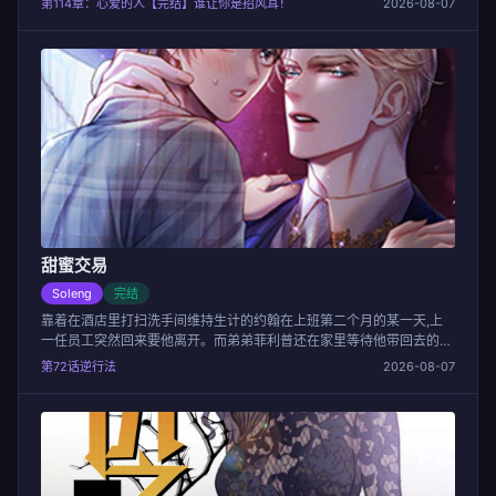
第114章：心爱的人【完结】谁让你是招风耳！
2026-08-07
甜蜜交易
Soleng
完结
靠着在酒店里打扫洗手间维持生计的约翰在上班第二个月的某一天,上
一任员工突然回来要他离开。而弟弟菲利普还在家里等待他带回去的自
助餐剩饭。突然有一个男子出现说约翰与自己认识的熟人十分相像因此
第72话逆行法
2026-08-07
提议要与他一起工作。虽然他也担心会是诈骗,或者会陷入危险但一个
月五千美金的工资还是使他心动了。大到不可思议的住宅,虽然真正的
工作是在离那里很远的一个窝棚里做一些杂事但他还是觉得很开心。当
然,直到他遇到了迷路的赫尔伯